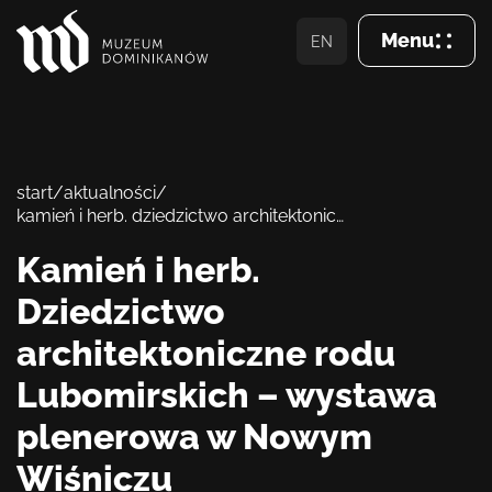
Menu
EN
Zamkn
Wizyta
start
/
aktualności
/
kamień i herb. dziedzictwo architektoniczne rodu lubomirskich – wystawa plenerowa w nowym wiśniczu
O Muzeum
Kamień i herb.
Zbiory
Dziedzictwo
Dominikanie
architektoniczne rodu
Lubomirskich – wystawa
Aktualności
plenerowa w Nowym
Wsparcie
Wiśniczu