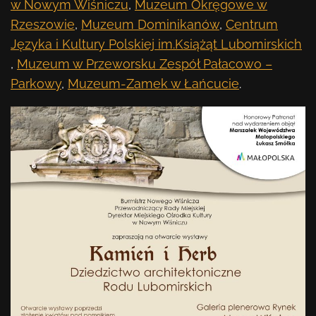
w Nowym Wiśniczu
,
Muzeum Okręgowe w
Rzeszowie
,
Muzeum Dominikanów
,
Centrum
Języka i Kultury Polskiej im.Książąt Lubomirskich
,
Muzeum w Przeworsku Zespół Pałacowo –
Parkowy
,
Muzeum-Zamek w Łańcucie
.