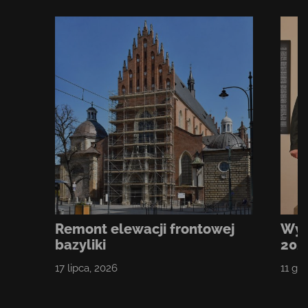
Remont elewacji frontowej
Wyr
bazyliki
202
17 lipca, 2026
11 gr