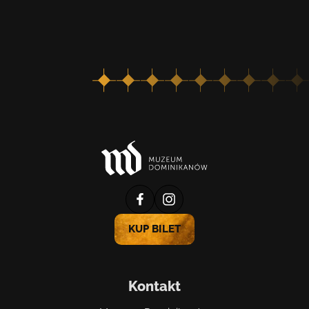
profil
profil
muzeum
muzeum
KUP BILET
na
na
facebooku
instagramie
Kontakt