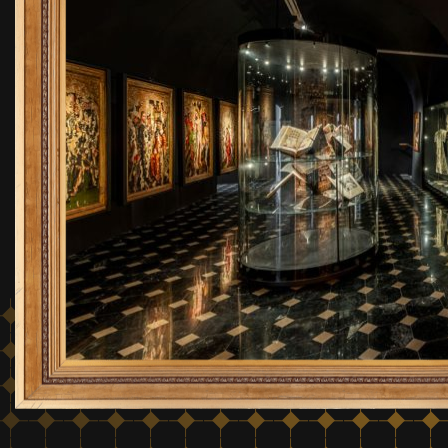
murach krakowskiego klasztoru, prezentuje
kolekcję cennych eksponatów związanych z
800-letnią działalnością Zakonu
Kaznodziejskiego na terenie Polski. Dominikanie
obecni są w Krakowie nieprzerwanie od roku
1222, kiedy to św. Jacek założył w tym miejscu
nowy dom zakonny.
dowiedz się więcej