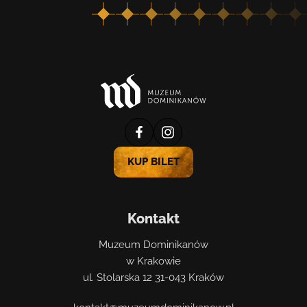
profil
profil
muzeum
muzeum
KUP BILET
na
na
facebooku
instagramie
Kontakt
Muzeum Dominikanów
w Krakowie
ul. Stolarska 12 31-043 Kraków