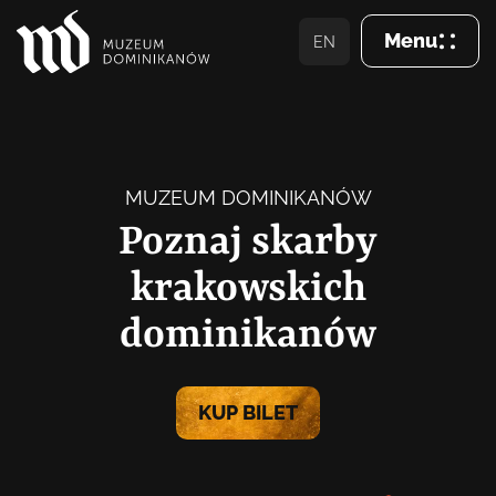
Menu
EN
Zamkn
Wizyta
MUZEUM DOMINIKANÓW
O Muzeum
Poznaj skarby
krakowskich
Zbiory
dominikanów
Dominikanie
Aktualności
KUP BILET
Wsparcie