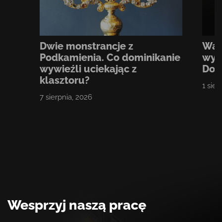
Dwie monstrancje z
Wak
Podkamienia. Co dominikanie
wys
wywieźli uciekając z
Dom
klasztoru?
1 sier
7 sierpnia, 2026
Wesprzyj naszą pracę