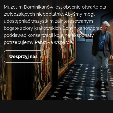
Muzeum Dominikanów jest obecnie otwarte dla
zwiedzających nieodpłatnie. Abyśmy mogli
udostępniać wszystkim zainteresowanym
bogate zbiory krakowskich Dominikanów oraz
poddawać konserwacji kolejne eksponaty
potrzebujemy Państwa wsparcia.
wesprzyj nas