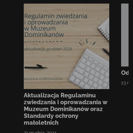
Odpu
23 ma
Aktualizacja Regulaminu
zwiedzania i oprowadzania w
Muzeum Dominikanów oraz
Standardy ochrony
małoletnich
21 grudnia, 2024