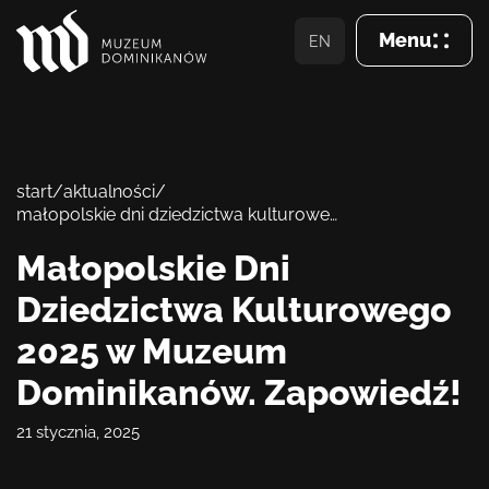
Menu
EN
Zamkn
Wizyta
start
/
aktualności
/
małopolskie dni dziedzictwa kulturowego 2025 w muzeum dominikanów. zapowiedź!
O Muzeum
Małopolskie Dni
Zbiory
Dziedzictwa Kulturowego
Dominikanie
2025 w Muzeum
Dominikanów. Zapowiedź!
Aktualności
21 stycznia, 2025
Wsparcie