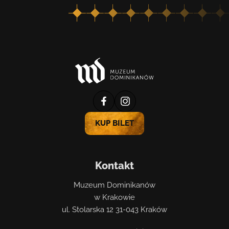
profil
profil
muzeum
muzeum
KUP BILET
na
na
facebooku
instagramie
Kontakt
Muzeum Dominikanów
w Krakowie
ul. Stolarska 12 31-043 Kraków