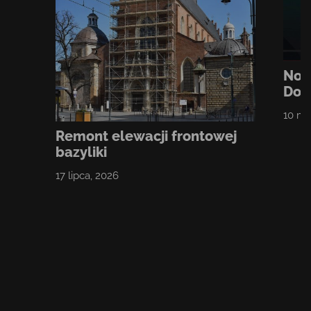
Noc
Dom
10 ma
Remont elewacji frontowej
bazyliki
17 lipca, 2026