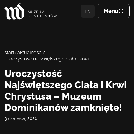
Menu
EN
Zamkn
Wizyta
start
/
aktualności
/
uroczystość najświętszego ciała i krwi chrystusa – muzeum dominikanów zamknięte!
O Muzeum
Uroczystość
Zbiory
Najświętszego Ciała i Krwi
Dominikanie
Chrystusa – Muzeum
Dominikanów zamknięte!
Aktualności
3 czerwca, 2026
Wsparcie